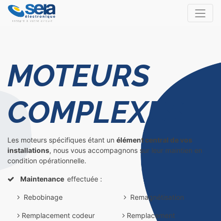
MOTEURS
COMPLEXES
Les moteurs spécifiques étant un
élément central de vos
installations
, nous vous accompagnons sur leur maintien en
condition opérationnelle.
Maintenance
effectuée :
Rebobinage
Remagnétisation
Remplacement codeur
Remplacement